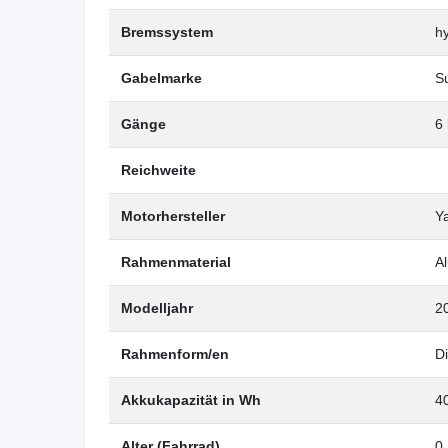
Bremssystem
h
Gabelmarke
S
Gänge
6
Reichweite
Motorhersteller
Y
Rahmenmaterial
A
Modelljahr
2
Rahmenform/en
D
Akkukapazität in Wh
4
Alter (Fahrrad)
0