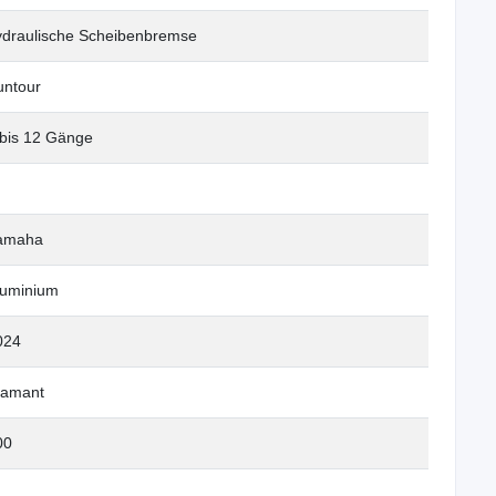
ydraulische Scheibenbremse
untour
 bis 12 Gänge
amaha
luminium
024
iamant
00