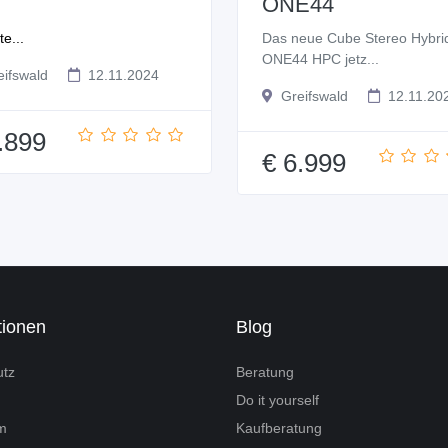
ONE44
e...
Das neue Cube Stereo Hybri
ONE44 HPC jetz...
ifswald
12.11.2024
Greifswald
12.11.20
.899
€ 6.999
tionen
Blog
utz
Beratung
Do it yourself
m
Kaufberatung