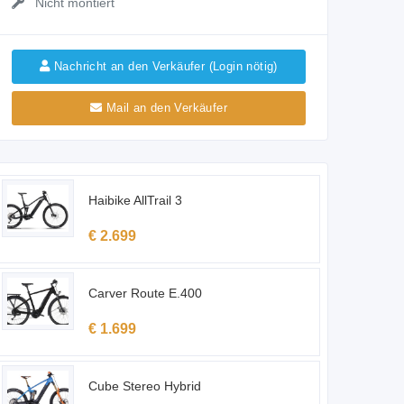
Nicht montiert
Nachricht an den Verkäufer (Login nötig)
Mail an den Verkäufer
Haibike AllTrail 3
€ 2.699
Carver Route E.400
€ 1.699
Cube Stereo Hybrid