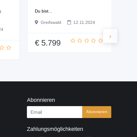
LT
Du bist...
d
Das C
Greifswald
12.11.2024
24
Gr
›
€ 5.799
€ 
Abonnieren
Abonnieren
Zahlungsmöglichkeiten