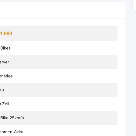
 1.999
-Bikes
arver
onstige
eu
 Zoll
-Bike 25km/h
ahmen-Akku