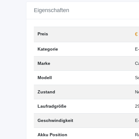
Eigenschaften
Preis
€
Kategorie
E
Marke
C
Modell
S
Zustand
N
Laufradgröße
29
Geschwindigkeit
E
Akku Position
R