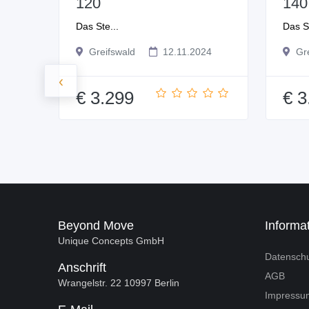
120
140
Das Ste...
Das St
Greifswald
12.11.2024
Gre
‹
€ 3.299
€ 3
Beyond Move
Informa
Unique Concepts GmbH
Datensch
Anschrift
AGB
Wrangelstr. 22 10997 Berlin
Impressu