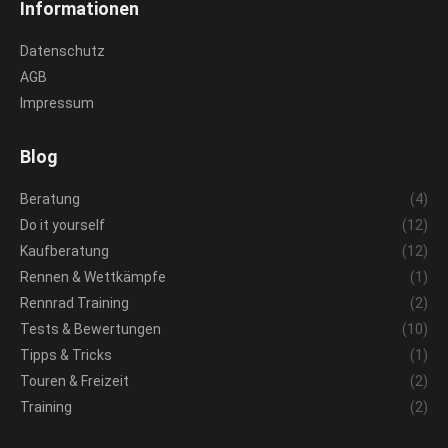
Informationen
opens
opens
in
in
Datenschutz
new
new
AGB
window
window
Impressum
Blog
Beratung
(4)
Do it yourself
(12)
Kaufberatung
(12)
Rennen & Wettkämpfe
(1)
Rennrad Training
(2)
Tests & Bewertungen
(10)
Tipps & Tricks
(1)
Touren & Freizeit
(2)
Training
(2)