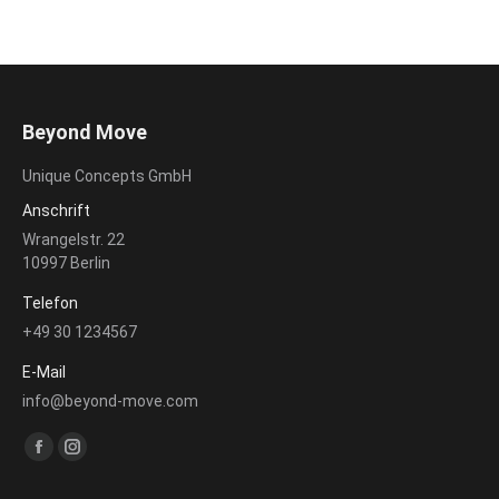
Beyond Move
Unique Concepts GmbH
Anschrift
Wrangelstr. 22
10997 Berlin
Telefon
+49 30 1234567
E-Mail
info@beyond-move.com
Finden Sie uns auf:
Facebook
Instagram
page
page