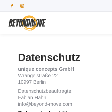
Facebook
Instagram
page
page
opens
opens
in
in
new
new
window
window
Datenschutz
unique concepts GmbH
Wrangelstraße 22
10997 Berlin
Datenschutzbeauftragte:
Fabian Hahn
info@beyond-move.com