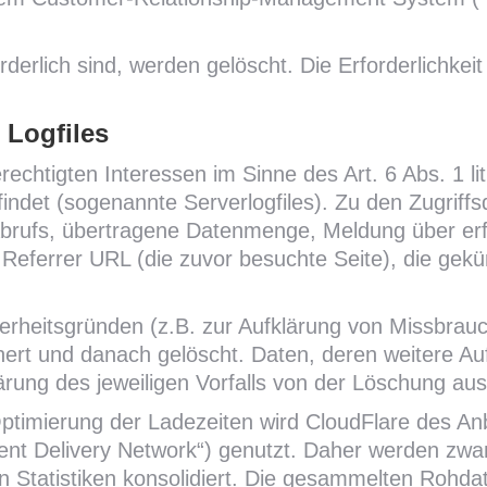
derlich sind, werden gelöscht. Die Erforderlichkeit
 Logfiles
echtigten Interessen im Sinne des Art. 6 Abs. 1 li
efindet (sogenannte Serverlogfiles). Zu den Zugri
brufs, übertragene Datenmenge, Meldung über erf
 Referrer URL (die zuvor besuchte Seite), die gek
erheitsgründen (z.B. zur Aufklärung von Missbrau
ert und danach gelöscht. Daten, deren weitere 
 Klärung des jeweiligen Vorfalls von der Löschung 
timierung der Ladezeiten wird CloudFlare des Anbi
ent Delivery Network“) genutzt. Daher werden zwa
ren Statistiken konsolidiert. Die gesammelten Rohd