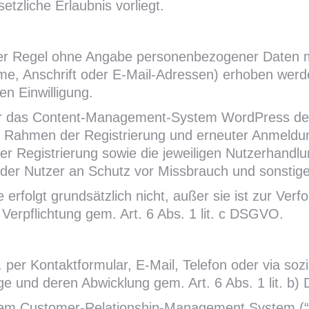
etzliche Erlaubnis vorliegt.
er Regel ohne Angabe per­son­en­bezo­gener Daten m
e, Ans­chrift oder E-Mail-Adressen) erhoben wer­den, 
n Einwilligung.
wir das Content-Management-System WordPress des 
m Rahmen der Registrierung und erneuter Anmeld
er Registrierung sowie die jeweiligen Nutzerhandl
h der Nutzer an Schutz vor Missbrauch und sonstig
 erfolgt grundsätzlich nicht, außer sie ist zur Ver
 Verpflichtung gem. Art. 6 Abs. 1 lit. c DSGVO.
 per Kontaktformular, E-Mail, Telefon oder via so
e und deren Abwicklung gem. Art. 6 Abs. 1 lit. b)
inem Customer-Relationship-Management System (“