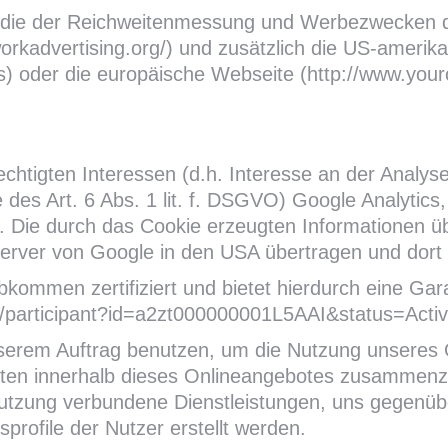
 die der Reichweitenmessung und Werbezwecken di
workadvertising.org/) und zusätzlich die US-amerik
s) oder die europäische Webseite (http://www.your
chtigten Interessen (d.h. Interesse an der Analys
des Art. 6 Abs. 1 lit. f. DSGVO) Google Analytics
s. Die durch das Cookie erzeugten Informationen 
Server von Google in den USA übertragen und dort 
bkommen zertifiziert und bietet hierdurch eine Ga
ov/participant?id=a2zt000000001L5AAI&status=Activ
nserem Auftrag benutzen, um die Nutzung unseres 
äten innerhalb dieses Onlineangebotes zusammenzu
nutzung verbundene Dienstleistungen, uns gegenüb
rofile der Nutzer erstellt werden.