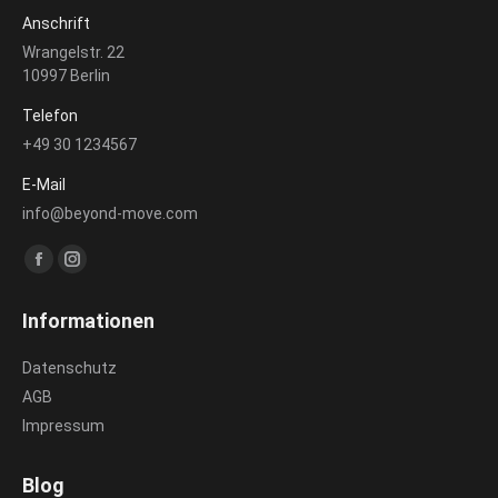
Anschrift
Wrangelstr. 22
10997 Berlin
Telefon
+49 30 1234567
E-Mail
info@beyond-move.com
Finden Sie uns auf:
Facebook
Instagram
page
page
Informationen
opens
opens
in
in
Datenschutz
new
new
AGB
window
window
Impressum
Blog