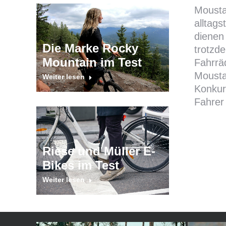
Mousta
alltags
dienen 
Die Marke Rocky
trotzde
Mountain im Test
Fahrrä
Mousta
Weiter lesen
Konkurr
Fahrer 
Riese und Müller E-
Bikes im Test
Weiter lesen