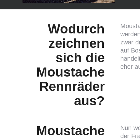
Wodurch
Moustac
werden
zeichnen
zwar d
auf Bo
sich die
handelt
eher a
Moustache
Rennräder
aus?
Moustache
Nun wo
der Fra