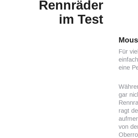
Rennräder
im Test
Moust
Für vi
einfac
eine P
Währen
gar ni
Rennra
ragt d
aufmer
von de
Oberroh