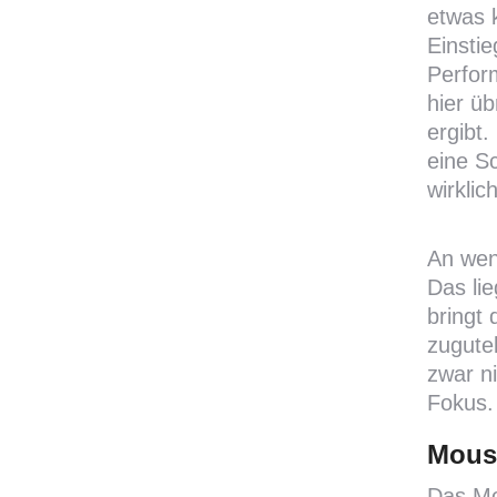
etwas 
Einsti
Perform
hier ü
ergibt
eine S
wirkli
An wen
Das li
bringt 
zugute
zwar ni
Fokus.
Moust
Das Mo