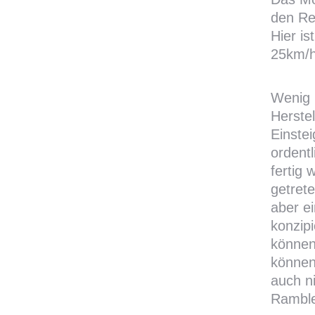
den Re
Hier is
25km/h
Wenig 
Herste
Einstei
ordent
fertig 
getret
aber e
konzip
können
können
auch n
Ramble