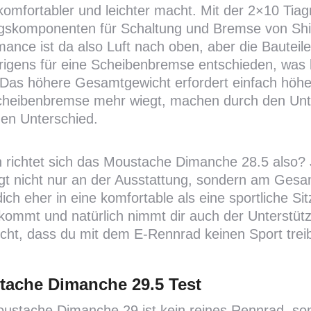
komfortabler und leichter macht. Mit der 2×10 Ti
egskomponenten für Schaltung und Bremse von Sh
ance ist da also Luft nach oben, aber die Bauteil
brigens für eine Scheibenbremse entschieden, was
. Das höhere Gesamtgewicht erfordert einfach höh
cheibenbremse mehr wiegt, machen durch den Unt
chen Unterschied.
 richtet sich das Moustache Dimanche 28.5 also? Je
egt nicht nur an der Ausstattung, sondern am Ges
dich eher in eine komfortable als eine sportliche S
kommt und natürlich nimmt dir auch der Unterstütz
cht, dass du mit dem E-Rennrad keinen Sport treiben
ache Dimanche 29.5 Test
ustache Dimanche 29 ist kein reines Rennrad, son