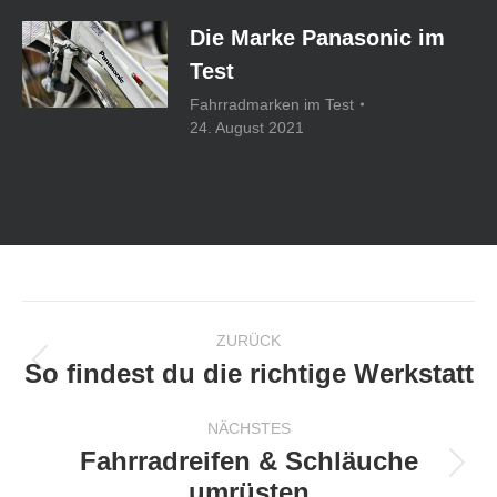
Die Marke Panasonic im
Test
Fahrradmarken im Test
24. August 2021
Kommentarnavigation
ZURÜCK
So findest du die richtige Werkstatt
Vorheriger
Beitrag:
NÄCHSTES
Fahrradreifen & Schläuche
Nächster
umrüsten