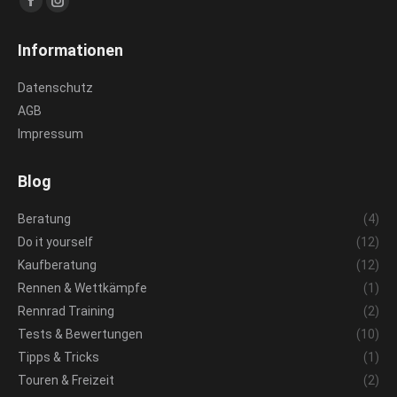
Facebook
Instagram
page
page
Informationen
opens
opens
in
in
Datenschutz
new
new
AGB
window
window
Impressum
Blog
Beratung
(4)
Do it yourself
(12)
Kaufberatung
(12)
Rennen & Wettkämpfe
(1)
Rennrad Training
(2)
Tests & Bewertungen
(10)
Tipps & Tricks
(1)
Touren & Freizeit
(2)