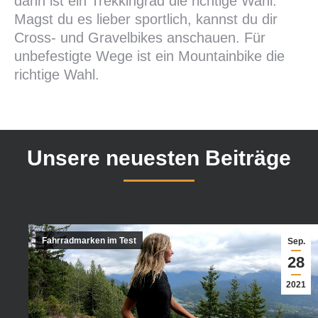
dann ist ein Trekkingrad die richtige Wahl.
Magst du es lieber sportlich, kannst du dir
Cross- und Gravelbikes anschauen. Für
unbefestigte Wege ist ein Mountainbike die
richtige Wahl.
Unsere neuesten Beiträge
Fahrradmarken im Test
Sep.
28
2021