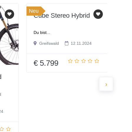
Neu
Neu
Cube Stereo Hybrid
Car
LT
Du bist...
Das C
Greifswald
12.11.2024
Gr
€ 5.799
€ 
d
›
d
24