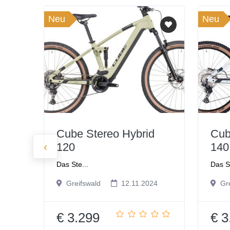
Neu
Neu
Cube Stereo Hybrid
Cub
‹
120
140
Das Ste...
Das St
Greifswald
12.11.2024
Gre
€ 3.299
€ 3