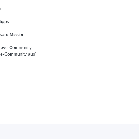
ht
tipps
nsere Mission
 Move-Community
ove-Community aus)